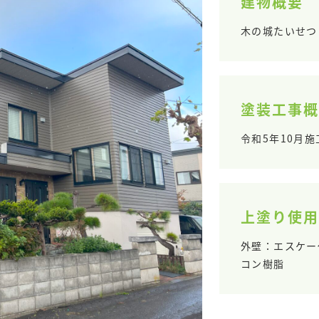
建物概要
木の城たいせつ 
塗装工事概
令和5年10月施
上塗り使用
外壁：エスケー
コン樹脂