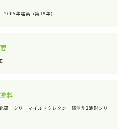
2005年建築（築18年）
要
工
塗料
化研 クリーマイルドウレタン 弱溶剤2液形シリ