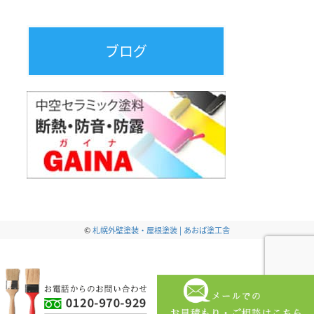
ブログ
©
札幌外壁塗装・屋根塗装 | あおば塗工舎